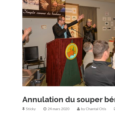
Annulation du souper bén
Sticky
24 mars 2020
by
Chantal Otis