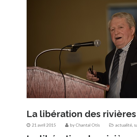
La libération des rivière
21 avril 2015
by
Chantal Otis
actualité
,
s