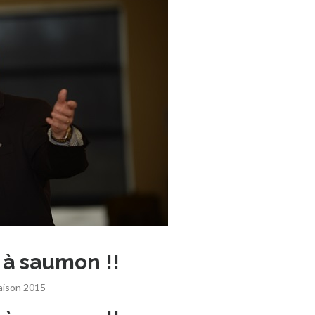
s à saumon !!
aison 2015