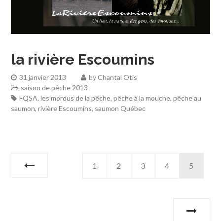
la rivière Escoumins
31 janvier 2013
by
Chantal Otis
saison de pêche 2013
FQSA
,
les mordus de la pêche
,
pêche à la mouche
,
pêche au
saumon
,
rivière Escoumins
,
saumon Québec
1
2
3
4
5