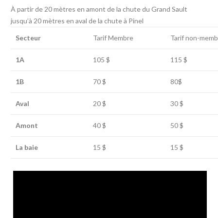
À partir de 20 mètres en amont de la chute du Grand Sault
jusqu’à 20 mètres en aval de la chute à Pinel
Secteur
Tarif Membre
Tarif non-memb
1A
105 $
115 $
1B
70 $
80$
Aval
20 $
30 $
Amont
40 $
50 $
La baie
15 $
15 $