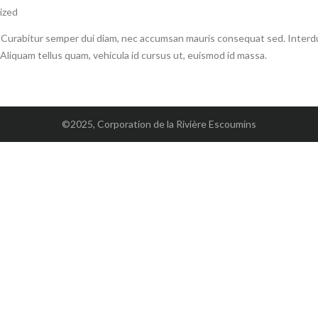
ized
ris. Curabitur semper dui diam, nec accumsan mauris consequat sed. Inter
. Aliquam tellus quam, vehicula id cursus ut, euismod id massa.
©2025, Corporation de la Rivière Escoumins