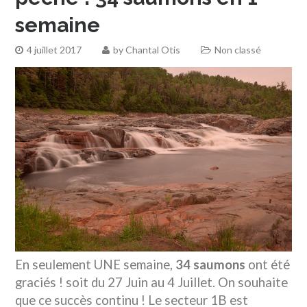
semaine
4 juillet 2017
by
Chantal Otis
Non classé
En seulement UNE semaine,
34 saumons
ont été
graciés ! soit du 27 Juin au 4 Juillet. On souhaite
que ce succès continu ! Le secteur 1B est