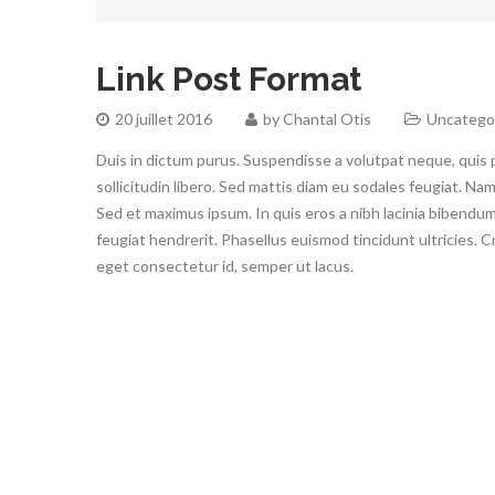
Link Post Format
20 juillet 2016
by
Chantal Otis
Uncatego
Duis in dictum purus. Suspendisse a volutpat neque, quis 
sollicitudin libero. Sed mattis diam eu sodales feugiat. Nam
Sed et maximus ipsum. In quis eros a nibh lacinia bibendum q
feugiat hendrerit. Phasellus euismod tincidunt ultricies. 
eget consectetur id, semper ut lacus.