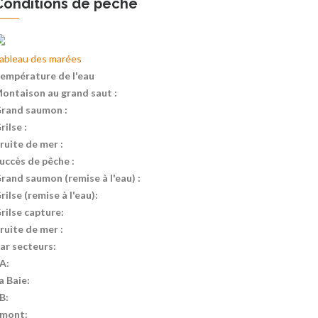
Conditions de pêche
ableau des marées
empérature de l'eau
ontaison au grand saut :
rand saumon :
rilse :
ruite de mer :
uccès de pêche :
rand saumon (remise à l'eau) :
rilse (remise à l'eau):
rilse capture:
ruite de mer :
ar secteurs:
A:
a Baie:
B:
mont: