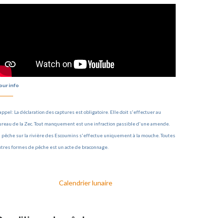
our info
ppel: La déclaration des captures est obligatoire. Elle doit s'effectuer au
ureau de la Zec. Tout manquement est une infraction passible d'une amende.
a pêche sur la rivière des Escoumins s'effectue uniquement à la mouche. Toutes
utres formes de pêche est un acte de braconnage.
Calendrier lunaire