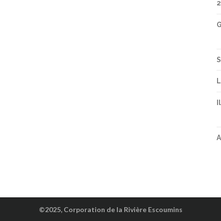
2
G
S
L
I
A
©2025, Corporation de la Rivière Escoumins