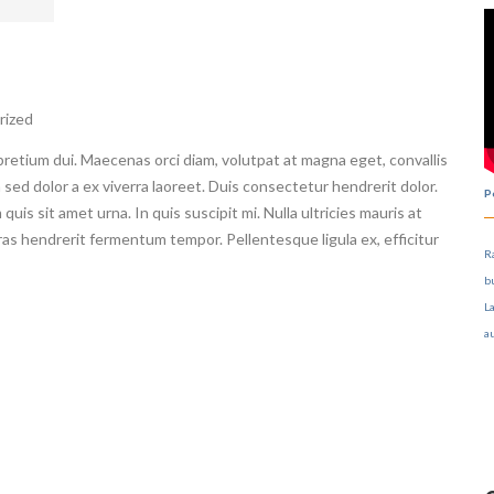
rized
pretium dui. Maecenas orci diam, volutpat at magna eget, convallis
 sed dolor a ex viverra laoreet. Duis consectetur hendrerit dolor.
P
uis sit amet urna. In quis suscipit mi. Nulla ultricies mauris at
Cras hendrerit fermentum tempor. Pellentesque ligula ex, efficitur
Ra
b
L
a