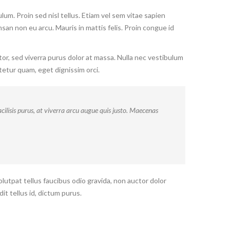
um. Proin sed nisl tellus. Etiam vel sem vitae sapien
msan non eu arcu. Mauris in mattis felis. Proin congue id
tor, sed viverra purus dolor at massa. Nulla nec vestibulum
tetur quam, eget dignissim orci.
cilisis purus, at viverra arcu augue quis justo. Maecenas
olutpat tellus faucibus odio gravida, non auctor dolor
it tellus id, dictum purus.