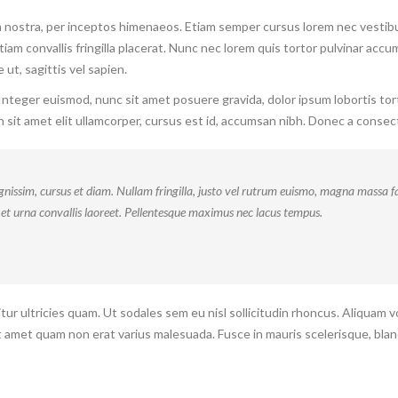
a nostra, per inceptos himenaeos. Etiam semper cursus lorem nec vestibul
Etiam convallis fringilla placerat. Nunc nec lorem quis tortor pulvinar accu
ut, sagittis vel sapien.
 Integer euismod, nunc sit amet posuere gravida, dolor ipsum lobortis tor
 sit amet elit ullamcorper, cursus est id, accumsan nibh. Donec a consec
gnissim, cursus et diam. Nullam fringilla, justo vel rutrum euismo, magna massa fa
 et urna convallis laoreet. Pellentesque maximus nec lacus tempus.
tur ultricies quam. Ut sodales sem eu nisl sollicitudin rhoncus. Aliquam v
it amet quam non erat varius malesuada. Fusce in mauris scelerisque, bland