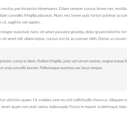
a nostra, per inceptos himenaeos. Etiam semper cursus lorem nec vestibul
Etiam convallis fringilla placerat. Nunc nec lorem quis tortor pulvinar accu
ut, sagittis vel sapien.
 Integer euismod, nunc sit amet posuere gravida, dolor ipsum lobortis tor
 sit amet elit ullamcorper, cursus est id, accumsan nibh. Donec a consec
gnissim, cursus et diam. Nullam fringilla, justo vel rutrum euismo, magna massa fa
 et urna convallis laoreet. Pellentesque maximus nec lacus tempus.
tur ultricies quam. Ut sodales sem eu nisl sollicitudin rhoncus. Aliquam v
it amet quam non erat varius malesuada. Fusce in mauris scelerisque, bland