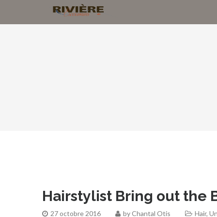
Hairstylist Bring out the
27 octobre 2016
by
Chantal Otis
Hair
,
Un