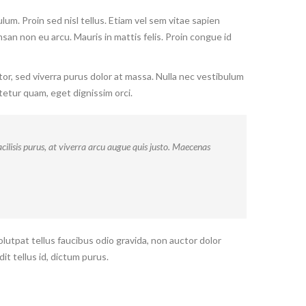
um. Proin sed nisl tellus. Etiam vel sem vitae sapien
msan non eu arcu. Mauris in mattis felis. Proin congue id
tor, sed viverra purus dolor at massa. Nulla nec vestibulum
tetur quam, eget dignissim orci.
cilisis purus, at viverra arcu augue quis justo. Maecenas
olutpat tellus faucibus odio gravida, non auctor dolor
it tellus id, dictum purus.