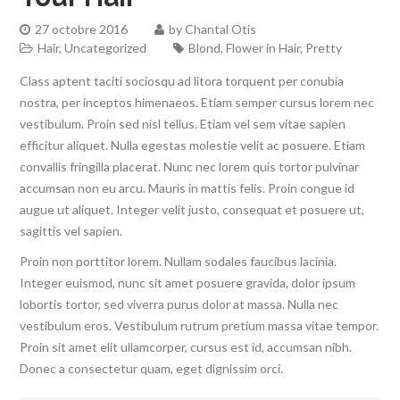
27 octobre 2016
by
Chantal Otis
Hair
,
Uncategorized
Blond
,
Flower in Hair
,
Pretty
Class aptent taciti sociosqu ad litora torquent per conubia
nostra, per inceptos himenaeos. Etiam semper cursus lorem nec
vestibulum. Proin sed nisl tellus. Etiam vel sem vitae sapien
efficitur aliquet. Nulla egestas molestie velit ac posuere. Etiam
convallis fringilla placerat. Nunc nec lorem quis tortor pulvinar
accumsan non eu arcu. Mauris in mattis felis. Proin congue id
augue ut aliquet. Integer velit justo, consequat et posuere ut,
sagittis vel sapien.
Proin non porttitor lorem. Nullam sodales faucibus lacinia.
Integer euismod, nunc sit amet posuere gravida, dolor ipsum
lobortis tortor, sed viverra purus dolor at massa. Nulla nec
vestibulum eros. Vestibulum rutrum pretium massa vitae tempor.
Proin sit amet elit ullamcorper, cursus est id, accumsan nibh.
Donec a consectetur quam, eget dignissim orci.