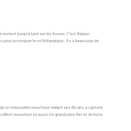
ui restent jusqu’à tard sur les fosses. C’est Rejean
s pour provoquer le roi léthargique . Il y a beaucoup de
déjà un redoutable moucheur malgré ses dix ans, a capturé
xcellent moucheur lui aussi. Un grand père fier et de bons