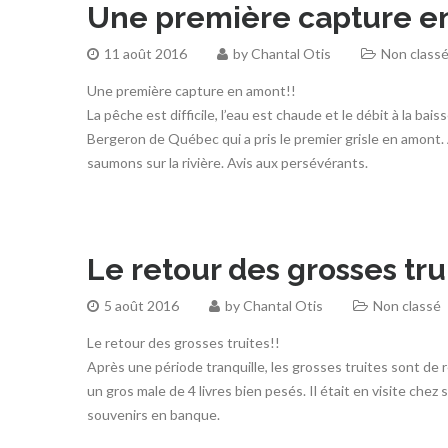
Une première capture e
11 août 2016
by
Chantal Otis
Non class
Une première capture en amont!!
La pêche est difficile, l’eau est chaude et le débit à la ba
Bergeron de Québec qui a pris le premier grisle en amont. 
saumons sur la rivière. Avis aux persévérants.
Le retour des grosses tru
5 août 2016
by
Chantal Otis
Non classé
Le retour des grosses truites!!
Après une période tranquille, les grosses truites sont de
un gros male de 4 livres bien pesés. Il était en visite che
souvenirs en banque.