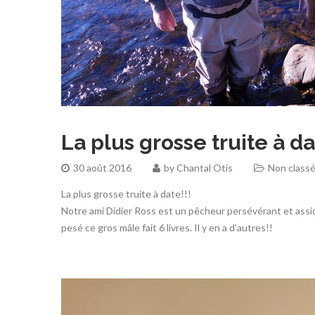
La plus grosse truite à da
30 août 2016
by
Chantal Otis
Non class
La plus grosse truite à date!!!
Notre ami Didier Ross est un pêcheur persévérant et assidu 
pesé ce gros mâle fait 6 livres. Il y en a d’autres!!