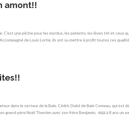
n amont!!
é
isse. C’est une pêche pour les mordus, les patients, les lèves tôt et ceux q
Accompagné de Louis Lortie, ils ont su mettre à profit toutes ces qualité
ites!!
 retour dans le secteur de la Baie. Cédric Dubé de Baie Comeau, qui est 
z son grand-père Noël Therrien avec son frère Benjamin, déjà à 8 ans un e