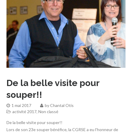
De la belle visite pour
souper!!
1 mai 2017
by
Chantal Otis
activité 2017
,
Non classé
De la belle visite pour souper!!
Lors de son 23e souper bénéfice, la CGRSE a eu l’honneur de