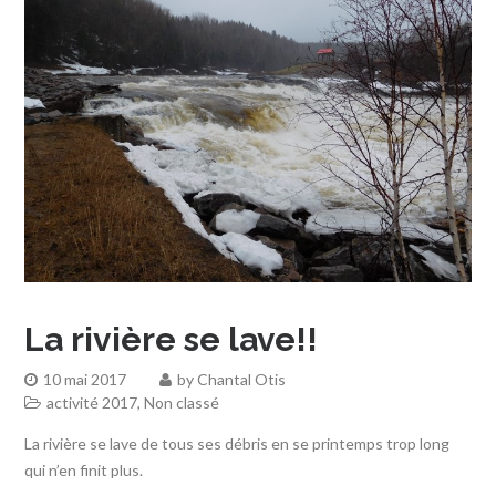
La rivière se lave!!
10 mai 2017
by
Chantal Otis
activité 2017
,
Non classé
La rivière se lave de tous ses débris en se printemps trop long
qui n’en finit plus.