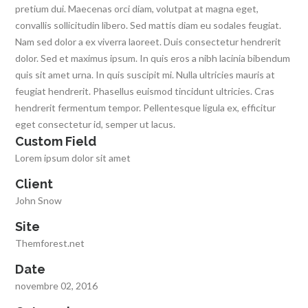
pretium dui. Maecenas orci diam, volutpat at magna eget,
convallis sollicitudin libero. Sed mattis diam eu sodales feugiat.
Nam sed dolor a ex viverra laoreet. Duis consectetur hendrerit
dolor. Sed et maximus ipsum. In quis eros a nibh lacinia bibendum
quis sit amet urna. In quis suscipit mi. Nulla ultricies mauris at
feugiat hendrerit. Phasellus euismod tincidunt ultricies. Cras
hendrerit fermentum tempor. Pellentesque ligula ex, efficitur
eget consectetur id, semper ut lacus.
Custom Field
Lorem ipsum dolor sit amet
Client
John Snow
Site
Themforest.net
Date
novembre 02, 2016