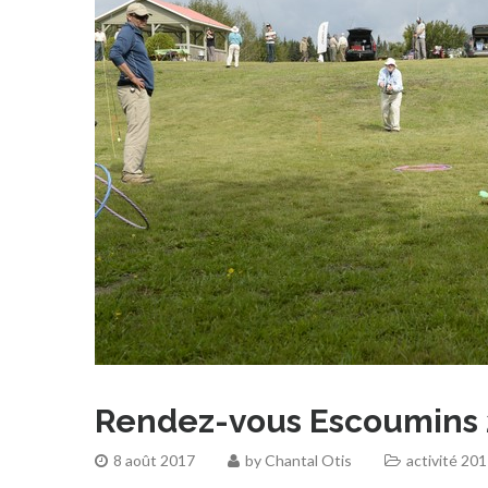
Rendez-vous Escoumins 
8 août 2017
by
Chantal Otis
activité 20