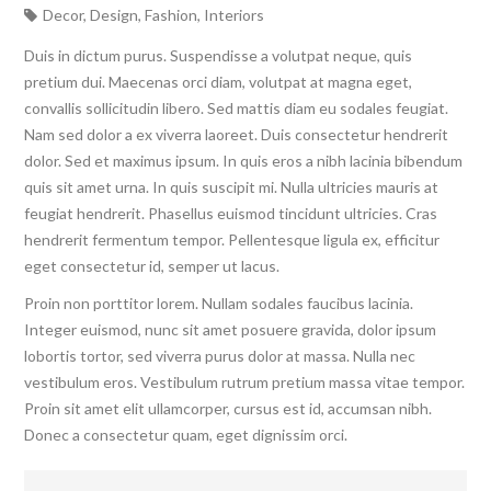
Decor
,
Design
,
Fashion
,
Interiors
Duis in dictum purus. Suspendisse a volutpat neque, quis
pretium dui. Maecenas orci diam, volutpat at magna eget,
convallis sollicitudin libero. Sed mattis diam eu sodales feugiat.
Nam sed dolor a ex viverra laoreet. Duis consectetur hendrerit
dolor. Sed et maximus ipsum. In quis eros a nibh lacinia bibendum
quis sit amet urna. In quis suscipit mi. Nulla ultricies mauris at
feugiat hendrerit. Phasellus euismod tincidunt ultricies. Cras
hendrerit fermentum tempor. Pellentesque ligula ex, efficitur
eget consectetur id, semper ut lacus.
Proin non porttitor lorem. Nullam sodales faucibus lacinia.
Integer euismod, nunc sit amet posuere gravida, dolor ipsum
lobortis tortor, sed viverra purus dolor at massa. Nulla nec
vestibulum eros. Vestibulum rutrum pretium massa vitae tempor.
Proin sit amet elit ullamcorper, cursus est id, accumsan nibh.
Donec a consectetur quam, eget dignissim orci.