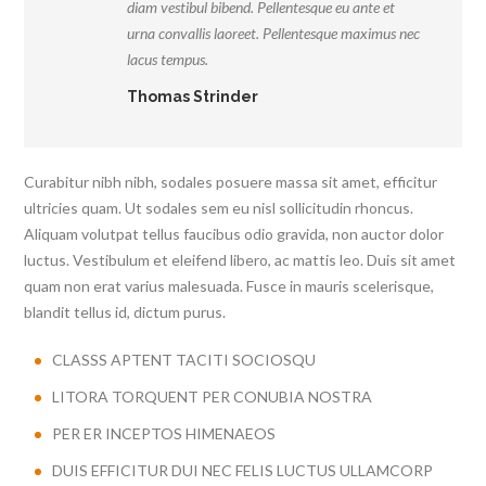
diam vestibul bibend. Pellentesque eu ante et
urna convallis laoreet. Pellentesque maximus nec
lacus tempus.
Thomas Strinder
Curabitur nibh nibh, sodales posuere massa sit amet, efficitur
ultricies quam. Ut sodales sem eu nisl sollicitudin rhoncus.
Aliquam volutpat tellus faucibus odio gravida, non auctor dolor
luctus. Vestibulum et eleifend libero, ac mattis leo. Duis sit amet
quam non erat varius malesuada. Fusce in mauris scelerisque,
blandit tellus id, dictum purus.
CLASSS APTENT TACITI SOCIOSQU
LITORA TORQUENT PER CONUBIA NOSTRA
PER ER INCEPTOS HIMENAEOS
DUIS EFFICITUR DUI NEC FELIS LUCTUS ULLAMCORP