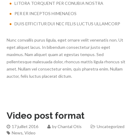
LITORA TORQUENT PER CONUBIA NOSTRA
PER ER INCEPTOS HIMENAEOS
DUIS EFFICITUR DUI NEC FELIS LUCTUS ULLAMCORP
Nunc convallis purus ligula, eget ornare velit venenatis non. Ut
eget aliquet lacus. In bibendum consectetur justo eget
maximus. Nam aliquet quam at egestas tempus. Sed
pellentesque malesuada dolor, rhoncus mattis ligula rhoncus sit
amet. Nullam vel consectetur enim, quis pharetra enim. Nullam
auctor, felis luctus placerat dictum.
Video post format
17 juillet 2016
by
Chantal Otis
Uncategorized
News
,
Video