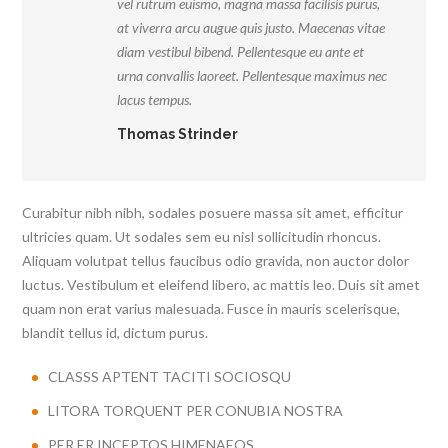
vel rutrum euismo, magna massa facilisis purus,
at viverra arcu augue quis justo. Maecenas vitae
diam vestibul bibend. Pellentesque eu ante et
urna convallis laoreet. Pellentesque maximus nec
lacus tempus.
Thomas Strinder
Curabitur nibh nibh, sodales posuere massa sit amet, efficitur
ultricies quam. Ut sodales sem eu nisl sollicitudin rhoncus.
Aliquam volutpat tellus faucibus odio gravida, non auctor dolor
luctus. Vestibulum et eleifend libero, ac mattis leo. Duis sit amet
quam non erat varius malesuada. Fusce in mauris scelerisque,
blandit tellus id, dictum purus.
CLASSS APTENT TACITI SOCIOSQU
LITORA TORQUENT PER CONUBIA NOSTRA
PER ER INCEPTOS HIMENAEOS