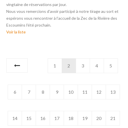
vingtaine de réservations par jour.
Nous vous remercions d’avoir participé à notre tirage au sort et
espérons vous rencontrer à l’accueil de la Zec de la Rivière des
Escoumins l’été prochain.
Voir la liste
1
2
3
4
5
6
7
8
9
10
11
12
13
14
15
16
17
18
19
20
21