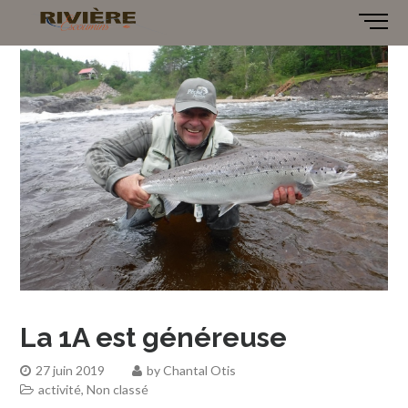
La 1A est généreuse
27 juin 2019
by
Chantal Otis
activité
,
Non classé