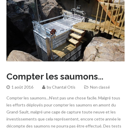
Compter les saumons…
1 août 2016
by
Chantal Otis
Non classé
Compter les saumons…N’est pas une chose facile. Malgré tous
les efforts déployés pour compter les saumons en amont du
Grand-Sault, malgré une cage de capture toute neuve et les
investissements que cela représentent, encore cette année le
décompte des saumons ne pourra pas être effectué. Des tests