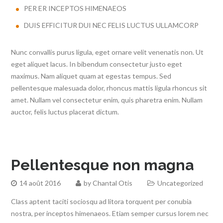
PER ER INCEPTOS HIMENAEOS
DUIS EFFICITUR DUI NEC FELIS LUCTUS ULLAMCORP
Nunc convallis purus ligula, eget ornare velit venenatis non. Ut
eget aliquet lacus. In bibendum consectetur justo eget
maximus. Nam aliquet quam at egestas tempus. Sed
pellentesque malesuada dolor, rhoncus mattis ligula rhoncus sit
amet. Nullam vel consectetur enim, quis pharetra enim. Nullam
auctor, felis luctus placerat dictum.
Pellentesque non magna
14 août 2016
by
Chantal Otis
Uncategorized
Class aptent taciti sociosqu ad litora torquent per conubia
nostra, per inceptos himenaeos. Etiam semper cursus lorem nec