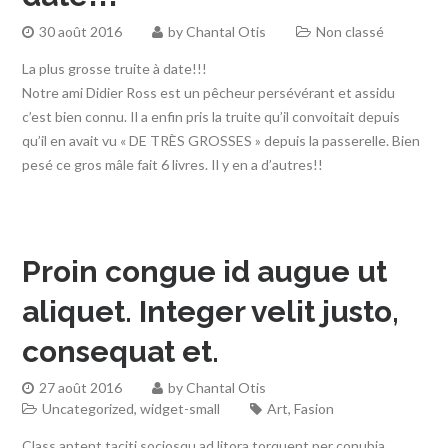
30 août 2016
by
Chantal Otis
Non classé
La plus grosse truite à date!!!
Notre ami Didier Ross est un pêcheur persévérant et assidu
c’est bien connu. Il a enfin pris la truite qu’il convoitait depuis
qu’il en avait vu « DE TRÈS GROSSES » depuis la passerelle. Bien
pesé ce gros mâle fait 6 livres. Il y en a d’autres!!
Proin congue id augue ut
aliquet. Integer velit justo,
consequat et.
27 août 2016
by
Chantal Otis
Uncategorized
,
widget-small
Art
,
Fasion
Class aptent taciti sociosqu ad litora torquent per conubia