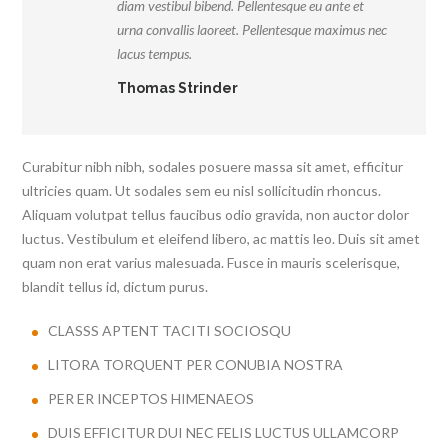
diam vestibul bibend. Pellentesque eu ante et
urna convallis laoreet. Pellentesque maximus nec
lacus tempus.
Thomas Strinder
Curabitur nibh nibh, sodales posuere massa sit amet, efficitur
ultricies quam. Ut sodales sem eu nisl sollicitudin rhoncus.
Aliquam volutpat tellus faucibus odio gravida, non auctor dolor
luctus. Vestibulum et eleifend libero, ac mattis leo. Duis sit amet
quam non erat varius malesuada. Fusce in mauris scelerisque,
blandit tellus id, dictum purus.
CLASSS APTENT TACITI SOCIOSQU
LITORA TORQUENT PER CONUBIA NOSTRA
PER ER INCEPTOS HIMENAEOS
DUIS EFFICITUR DUI NEC FELIS LUCTUS ULLAMCORP