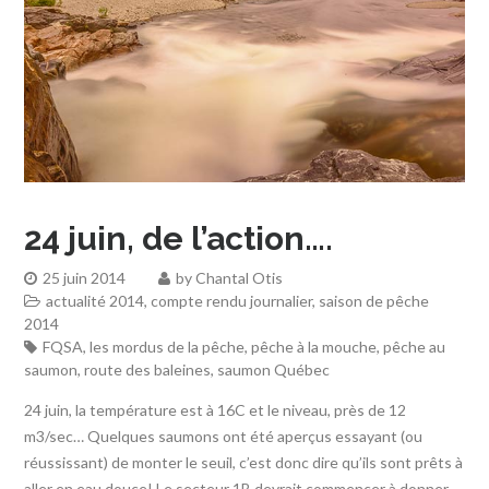
24 juin, de l’action….
25 juin 2014
by
Chantal Otis
actualité 2014
,
compte rendu journalier
,
saison de pêche
2014
FQSA
,
les mordus de la pêche
,
pêche à la mouche
,
pêche au
saumon
,
route des baleines
,
saumon Québec
24 juin, la température est à 16C et le niveau, près de 12
m3/sec… Quelques saumons ont été aperçus essayant (ou
réussissant) de monter le seuil, c’est donc dire qu’ils sont prêts à
aller en eau douce! Le secteur 1B devrait commencer à donner