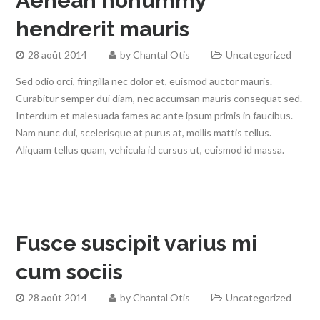
Aenean nonummy
hendrerit mauris
28 août 2014
by
Chantal Otis
Uncategorized
Sed odio orci, fringilla nec dolor et, euismod auctor mauris.
Curabitur semper dui diam, nec accumsan mauris consequat sed.
Interdum et malesuada fames ac ante ipsum primis in faucibus.
Nam nunc dui, scelerisque at purus at, mollis mattis tellus.
Aliquam tellus quam, vehicula id cursus ut, euismod id massa.
Fusce suscipit varius mi
cum sociis
28 août 2014
by
Chantal Otis
Uncategorized