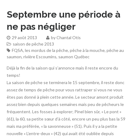
Septembre une période à
ne pas négliger
29 août 2013
by
Chantal Otis
saison de pêche 2013
FQSA
,
les mordus de la pêche
,
pêche à la mouche
,
pêche au
saumon
,
rivière Escoumins
,
saumon Québec
Déjà la fin de la saison qui s’annonce mais il reste encore du
temps!
La saison de pêche se terminera le 15 septembre, il reste donc
assez de temps de pêche pour vous rattraper si vous ne vous
êtes pas donné à plein cette année. Le secteur amont produit
assez bien depuis quelques semaines mais peu de pêcheurs le
fréquentent. Les fosses à explorer; Pinel bien sûr, « Le pont »
(61), la 60, sa petite sœur d’à côté, encore un peu plus bas la 59
mais ma préférée, « la savonneuse » (51). Puis il y a la petite
nouvelle « L’entre-deux » (42) qui avait été oubliée depuis