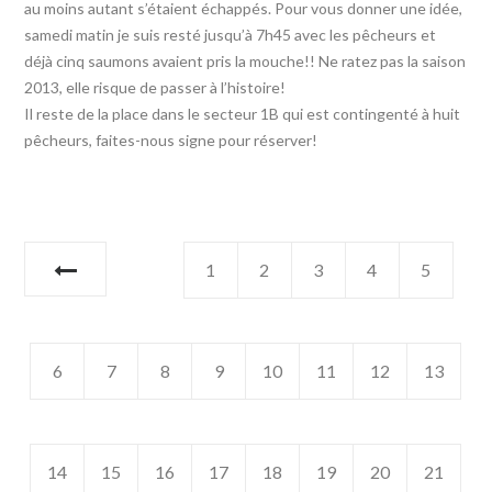
au moins autant s’étaient échappés. Pour vous donner une idée,
samedi matin je suis resté jusqu’à 7h45 avec les pêcheurs et
déjà cinq saumons avaient pris la mouche!! Ne ratez pas la saison
2013, elle risque de passer à l’histoire!
Il reste de la place dans le secteur 1B qui est contingenté à huit
pêcheurs, faites-nous signe pour réserver!
1
2
3
4
5
6
7
8
9
10
11
12
13
14
15
16
17
18
19
20
21