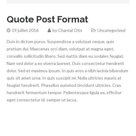
Quote Post Format
19 juillet 2016
by
Chantal Otis
Uncategorized
Duis in dictum purus. Suspendisse a volutpat neque, quis
pretium dui. Maecenas orci diam, volutpat at magna eget,
convallis sollicitudin libero. Sed mattis diam eu sodales feugiat.
Nam sed dolor a ex viverra laoreet. Duis consectetur hendrerit
dolor. Sed et maximus ipsum. In quis eros a nibh lacinia bibendum
quis sit amet urna. In quis suscipit mi. Nulla ultricies mauris at
feugiat hendrerit. Phasellus euismod tincidunt ultricies. Cras
hendrerit fermentum tempor. Pellentesque ligula ex, efficitur
eget consectetur id, semper ut lacus.