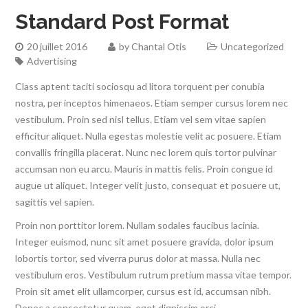
Standard Post Format
20 juillet 2016
by
Chantal Otis
Uncategorized
Advertising
Class aptent taciti sociosqu ad litora torquent per conubia
nostra, per inceptos himenaeos. Etiam semper cursus lorem nec
vestibulum. Proin sed nisl tellus. Etiam vel sem vitae sapien
efficitur aliquet. Nulla egestas molestie velit ac posuere. Etiam
convallis fringilla placerat. Nunc nec lorem quis tortor pulvinar
accumsan non eu arcu. Mauris in mattis felis. Proin congue id
augue ut aliquet. Integer velit justo, consequat et posuere ut,
sagittis vel sapien.
Proin non porttitor lorem. Nullam sodales faucibus lacinia.
Integer euismod, nunc sit amet posuere gravida, dolor ipsum
lobortis tortor, sed viverra purus dolor at massa. Nulla nec
vestibulum eros. Vestibulum rutrum pretium massa vitae tempor.
Proin sit amet elit ullamcorper, cursus est id, accumsan nibh.
Donec a consectetur quam, eget dignissim orci.