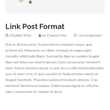
a
Link Post Format
20 juillet 2016
by
Chantal Otis
Uncategorized
Duis in dictum purus. Suspendisse a volutpat neque, quis
pretium dui. Maecenas orci diam, volutpat at magna eget,
convallis sollicitudin libero. Sed mattis diam eu sodales feugiat.
Nam sed dolor a ex viverra laoreet. Duis consectetur hendrerit
dolor. Sed et maximus ipsum. In quis eros a nibh lacinia bibendum
quis sit amet urna. In quis suscipit mi. Nulla ultricies mauris at
feugiat hendrerit. Phasellus euismod tincidunt ultricies. Cras
hendrerit fermentum tempor. Pellentesque ligula ex, efficitur
eget consectetur id, semper ut lacus.