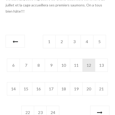
juillet et la cage accueillera ses premiers saumons. On a tous
bien hâte!!!
1
2
3
4
5
6
7
8
9
10
11
12
13
14
15
16
17
18
19
20
21
22
23
24