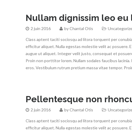
Nullam dignissim leo eu 
2 juin 2016
by
Chantal Otis
Uncategoriz
Class aptent taciti sociosqu ad litora torquent per conubi
efficitur aliquet. Nulla egestas molestie velit ac posuere. 
augue ut aliquet. Integer velit justo, consequat et posuere 
Proin non porttitor lorem. Nullam sodales faucibus lacinia.
eros. Vestibulum rutrum pretium massa vitae tempor. Proin
Pellentesque non rhonc
2 juin 2016
by
Chantal Otis
Uncategoriz
Class aptent taciti sociosqu ad litora torquent per conubi
efficitur aliquet. Nulla egestas molestie velit ac posuere. 