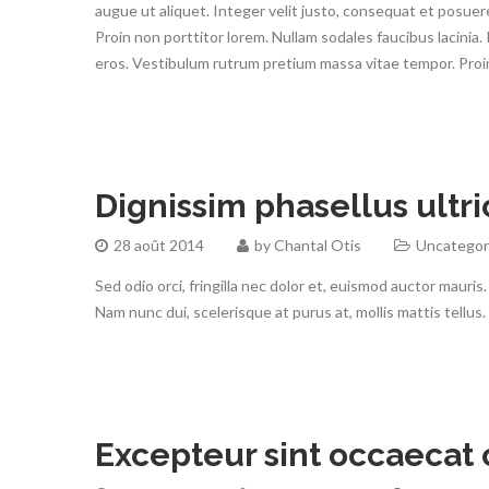
augue ut aliquet. Integer velit justo, consequat et posuere 
Proin non porttitor lorem. Nullam sodales faucibus lacinia.
eros. Vestibulum rutrum pretium massa vitae tempor. Proin
Dignissim phasellus ultri
28 août 2014
by
Chantal Otis
Uncategor
Sed odio orci, fringilla nec dolor et, euismod auctor mau
Nam nunc dui, scelerisque at purus at, mollis mattis tellus
Excepteur sint occaecat 