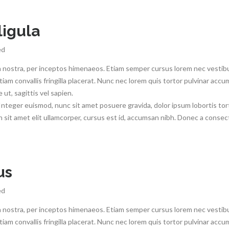
ligula
ed
a nostra, per inceptos himenaeos. Etiam semper cursus lorem nec vestibul
Etiam convallis fringilla placerat. Nunc nec lorem quis tortor pulvinar accu
ut, sagittis vel sapien.
 Integer euismod, nunc sit amet posuere gravida, dolor ipsum lobortis tor
 sit amet elit ullamcorper, cursus est id, accumsan nibh. Donec a consec
us
ed
a nostra, per inceptos himenaeos. Etiam semper cursus lorem nec vestibul
Etiam convallis fringilla placerat. Nunc nec lorem quis tortor pulvinar accu