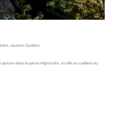
umins
,
saumon Québec
apture dans la passe migratoire, où elle accueillera au