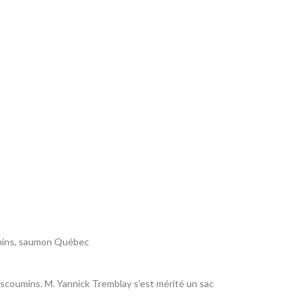
mins
,
saumon Québec
Escoumins. M. Yannick Tremblay s’est mérité un sac