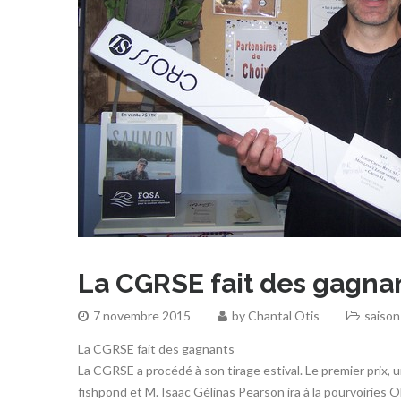
La CGRSE fait des gagna
7 novembre 2015
by
Chantal Otis
saison
La CGRSE fait des gagnants
La CGRSE a procédé à son tirage estival. Le premier prix,
fishpond et M. Isaac Gélinas Pearson ira à la pourvoiries Ol