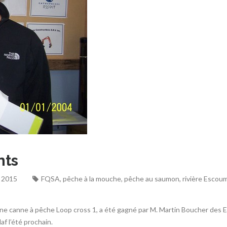
nts
 2015
FQSA
,
pêche à la mouche
,
pêche au saumon
,
rivière Escou
 une canne à pêche Loop cross 1, a été gagné par M. Martin Boucher des 
af l’été prochain.