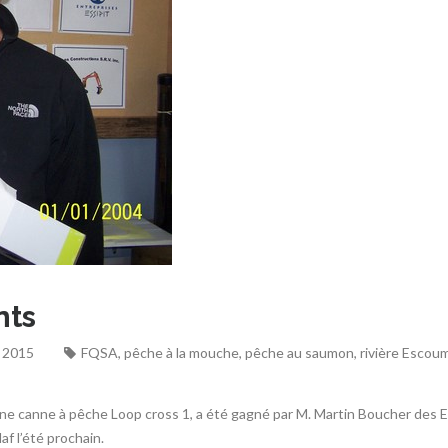
nts
 2015
FQSA
,
pêche à la mouche
,
pêche au saumon
,
rivière Escou
 une canne à pêche Loop cross 1, a été gagné par M. Martin Boucher des 
af l’été prochain.