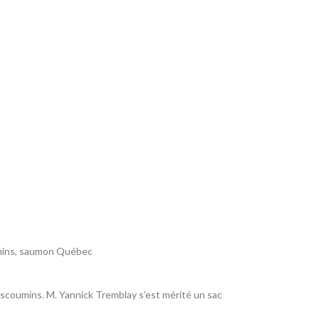
mins
,
saumon Québec
Escoumins. M. Yannick Tremblay s’est mérité un sac