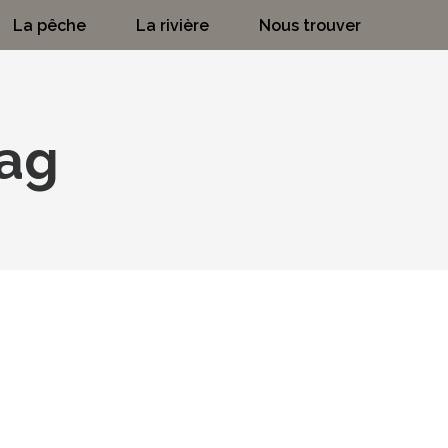
La pêche
La rivière
Nous trouver
ag