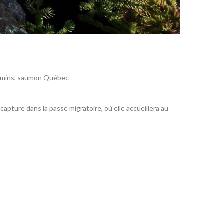
umins
,
saumon Québec
apture dans la passe migratoire, où elle accueillera au