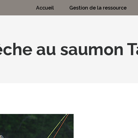
Accueil
Gestion de la ressource
êche au saumon T