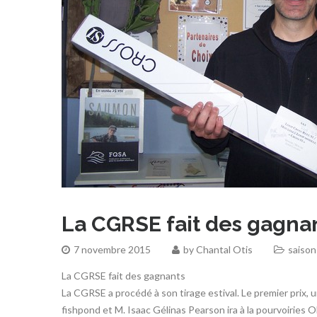
La CGRSE fait des gagna
7 novembre 2015
by
Chantal Otis
saison
La CGRSE fait des gagnants
La CGRSE a procédé à son tirage estival. Le premier prix,
fishpond et M. Isaac Gélinas Pearson ira à la pourvoiries Ol