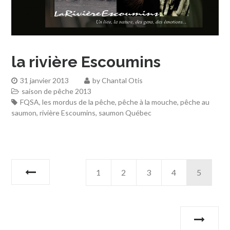
la rivière Escoumins
31 janvier 2013
by
Chantal Otis
saison de pêche 2013
FQSA
,
les mordus de la pêche
,
pêche à la mouche
,
pêche au
saumon
,
rivière Escoumins
,
saumon Québec
1
2
3
4
5