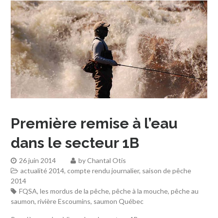
Première remise à l’eau
dans le secteur 1B
26 juin 2014
by
Chantal Otis
actualité 2014
,
compte rendu journalier
,
saison de pêche
2014
FQSA
,
les mordus de la pêche
,
pêche à la mouche
,
pêche au
saumon
,
rivière Escoumins
,
saumon Québec