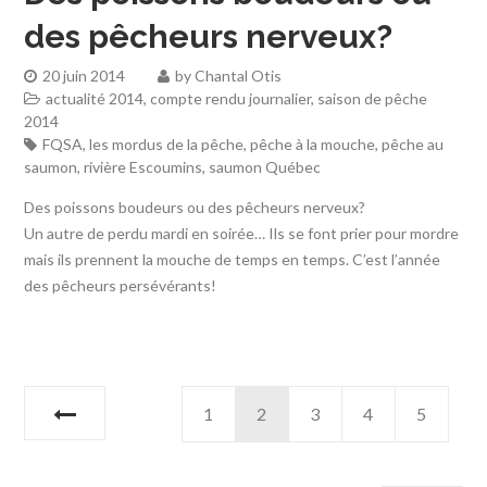
des pêcheurs nerveux?
20 juin 2014
by
Chantal Otis
actualité 2014
,
compte rendu journalier
,
saison de pêche
2014
FQSA
,
les mordus de la pêche
,
pêche à la mouche
,
pêche au
saumon
,
rivière Escoumins
,
saumon Québec
Des poissons boudeurs ou des pêcheurs nerveux?
Un autre de perdu mardi en soirée… Ils se font prier pour mordre
mais ils prennent la mouche de temps en temps. C’est l’année
des pêcheurs persévérants!
1
2
3
4
5