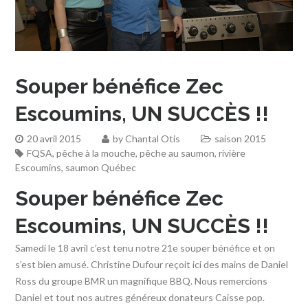
Souper bénéfice Zec
Escoumins, UN SUCCÈS !!
20 avril 2015
by
Chantal Otis
saison 2015
FQSA
,
pêche à la mouche
,
pêche au saumon
,
rivière
Escoumins
,
saumon Québec
Souper bénéfice Zec
Escoumins, UN SUCCÈS !!
Samedi le 18 avril c’est tenu notre 21e souper bénéfice et on
s’est bien amusé. Christine Dufour reçoit ici des mains de Daniel
Ross du groupe BMR un magnifique BBQ. Nous remercions
Daniel et tout nos autres généreux donateurs Caisse pop.