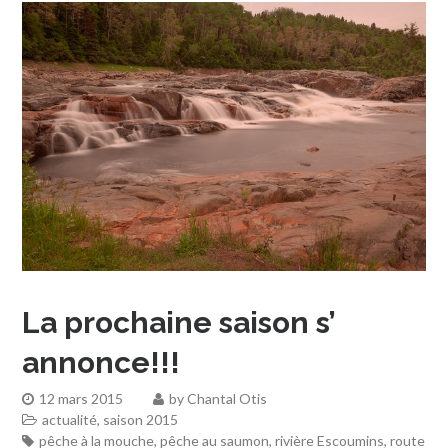
La prochaine saison s’
annonce!!!
12 mars 2015
by
Chantal Otis
actualité
,
saison 2015
pêche à la mouche
,
pêche au saumon
,
rivière Escoumins
,
route