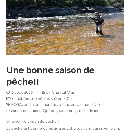
Une bonne saison de
pêche!!
6 août 2015
by
Chantal Otis
conditions de pêche
,
saison 2015
FQSA
,
pêche à la mouche
,
pêche au saumon
,
rivière
Escoumins
,
saumon Québec
,
saumons
,
truite de mer
Une bonne saison de pêche!!
La pêche est bonne et les autres activités vont aussi bon train.